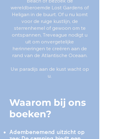
Beach of bezoek de
wereldberoemde Lost Gardens of
Heligan in de buurt. Of u nu komt
voor de ruige kustlijn, de
sterrenhemel of gewoon om te
ontspannen, Treveague nodigt u
uit om onvergetelijke
herinneringen te creëren aan de
rand van de Atlantische Oceaan.
Uw paradijs aan de kust wacht op
u.
Waarom bij ons
boeken?
Adembenemend uitzicht op
zee: De camping biedt een