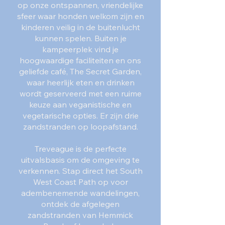
op onze ontspannen, vriendelijke
sfeer waar honden welkom zijn en
kinderen veilig in de buitenlucht
kunnen spelen. Buiten je
kampeerplek vind je
hoogwaardige faciliteiten en ons
geliefde café, The Secret Garden,
waar heerlijk eten en drinken
wordt geserveerd met een ruime
keuze aan veganistische en
vegetarische opties. Er zijn drie
zandstranden op loopafstand.
Treveague is de perfecte
uitvalsbasis om de omgeving te
verkennen. Stap direct het South
West Coast Path op voor
adembenemende wandelingen,
ontdek de afgelegen
zandstranden van Hemmick