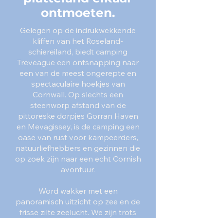
ontmoeten.
Gelegen op de indrukwekkende
kliffen van het Roseland-
schiereiland, biedt camping
Treveague een ontsnapping naar
een van de meest ongerepte en
spectaculaire hoekjes van
Cornwall. Op slechts een
steenworp afstand van de
pittoreske dorpjes Gorran Haven
en Mevagissey, is de camping een
oase van rust voor kampeerders,
natuurliefhebbers en gezinnen die
op zoek zijn naar een echt Cornish
avontuur.
Word wakker met een
panoramisch uitzicht op zee en de
frisse zilte zeelucht. We zijn trots