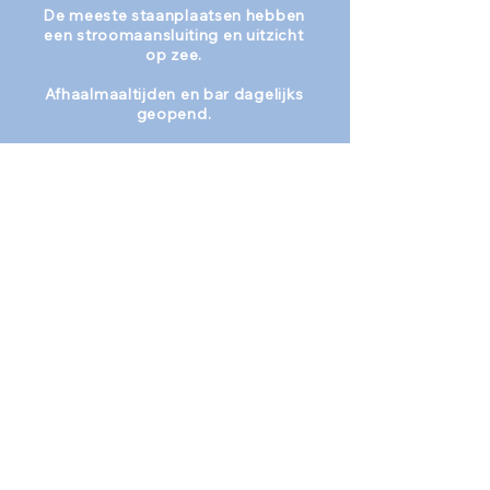
De meeste staanplaatsen hebben
een stroomaansluiting en uitzicht
op zee.
Afhaalmaaltijden en bar dagelijks
geopend.
Gratis en snelle wifi in de geheime
tuin en bij de receptie, en een
werkruimte voor het geval u
contact met het kantoor moet
houden.
Oplaadpunten voor telefoons.
Op locatie beschikbaar: 22 kW
laadpunt voor elektrische auto's
en bestelwagens.
Compleet douchegebouw met
gastenkeuken, droogruimte en
voorzieningen voor mindervaliden
(RADAR-sleutel).
Muntwasmachine.