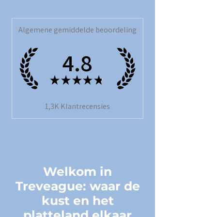
Algemene gemiddelde beoordeling
4.8
★
★
★
★
★
1,3K
Klantrecensies
Welkom in
Treveague: waar de
kust en het
platteland elkaar